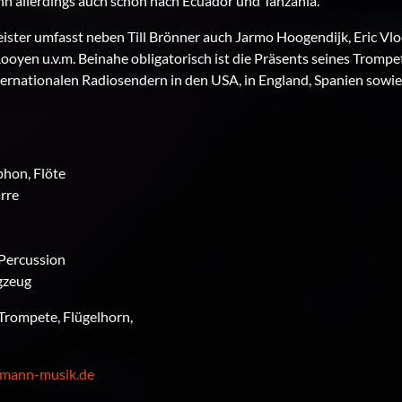
hn allerdings auch schon nach Ecuador und Tanzania.
eister umfasst neben Till Brönner auch Jarmo Hoogendijk, Eric Vl
ooyen u.v.m. Beinahe obligatorisch ist die Präsents seines Tromp
ernationalen Radiosendern in den USA, in England, Spanien sowie
hon, Flöte
rre
Percussion
gzeug
rompete, Flügelhorn,
mann-musik.de