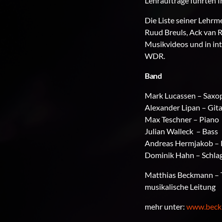
Lehraufträge führten I
Die Liste seiner Lehrm
Ruud Breuls, Ack van R
Musikvideos und in int
WDR.
Band
Mark Lucassen – Saxop
Alexander Lipan – Gita
Max Teschner – Piano
Julian Walleck – Bass
Andreas Hermjakob – 
Dominik Hahn – Schla
Matthias Beckmann – T
musikalische Leitung
mehr unter:
www.beck