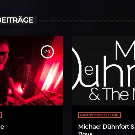
BEITRÄGE
insert_link
BANDVORSTELLUNG
se
Michael Dühnfort &
Boys