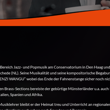
 Bereich Jazz- und Popmusik am Conservatorium in Den Haag un
hede (NL). Seine Musikalität und seine kompositorische Begabung
ZI WANGU“ wobei das Ende der Fahnenstange sicher noch nicht 
sen Brass-Sections bereiste der gebürtige Münsterländer u.a. auch 
talien, Spanien und Afrika.
s Musiklehrer bleibt er der Heimat treu und Unterricht an regional