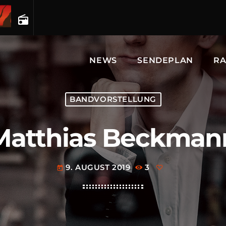
radio
NEWS
SENDEPLAN
RA
BANDVORSTELLUNG
Matthias Beckman
9. AUGUST 2019
3
today