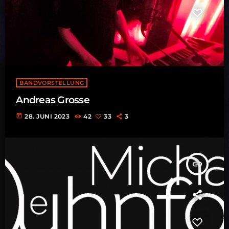
BANDVORSTELLUNG
Andreas Grosse
today
28. JUNI 2023
42
33
3
insert_link