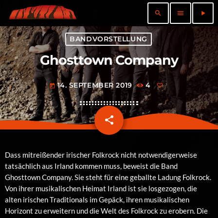
search
menu
play_arrow
BANDVORSTELLUNG
Ghosttown Company
14. SEPTEMBER 2019
4
today
share
email
Dass mitreißender irischer Folkrock nicht notwendigerweise
tatsächlich aus Irland kommen muss, beweist die Band
Ghosttown Company. Sie steht für eine geballte Ladung Folkrock.
Von ihrer musikalischen Heimat Irland ist sie losgezogen, die
alten irischen Traditionals im Gepäck, ihren musikalischen
Horizont zu erweitern und die Welt des Folkrock zu erobern. Die