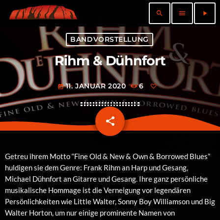
search
menu
play_arrow
BANDVORSTELLUNG
Rihm & Dühnfort
11. JANUAR 2020
6
today
share
email
Getreu ihrem Motto “Fine Old & New & Own & Borrowed Blues”
huldigen sie dem Genre: Frank Rihm an Harp und Gesang,
Michael Dühnfort an Gitarre und Gesang. Ihre ganz persönliche
musikalische Hommage ist die Verneigung vor legendären
Persönlichkeiten wie Little Walter, Sonny Boy Williamson und Big
Walter Horton, um nur einige prominente Namen von