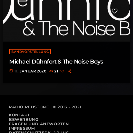
BANDVORSTELLUNG
Michael Dühnfort & The Noise Boys
today
11. JANUAR 2020
21
RADIO REDSTONE | © 2013 - 2021
KONTAKT
BEWERBUNG
FRAGEN UND ANTWORTEN
IMPRESSUM
DATENSCHUTZERKLÄRUNG