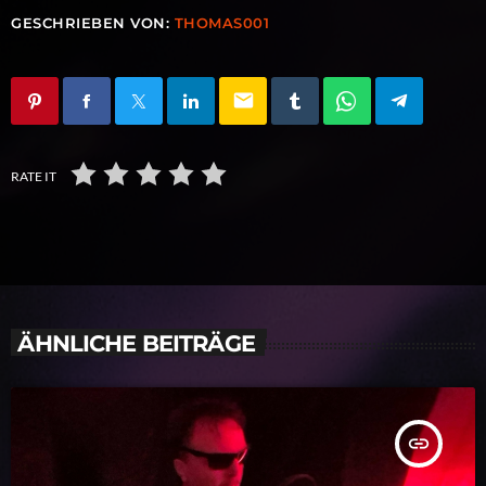
GESCHRIEBEN VON:
THOMAS001
email
RATE IT
ÄHNLICHE BEITRÄGE
insert_link