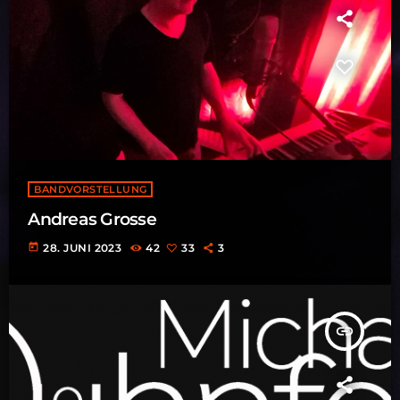
BANDVORSTELLUNG
Andreas Grosse
today
28. JUNI 2023
42
33
3
insert_link