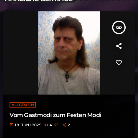
insert_link
ALLGEMEIN
Vom Gastmodi zum Festen Modi
today
18. JUNI 2025
4
2