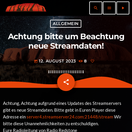
search
menu
play_arrow
ALLGEMEIN
Achtung bitte um Beachtung
neue Streamdaten!
12. AUGUST 2023
8
today
share
email
Achtung, Achtung aufgrund eines Updates des Streamservers
gibt es neue Streamdaten. Bitte gebt in Euren Player diese
Adresse ein
server4.streamserver24.com:21448/stream
Wir
bitte diese Unannehmlichkeiten zu entschuldigen.
Eure Radioleitung von Radio Redstone