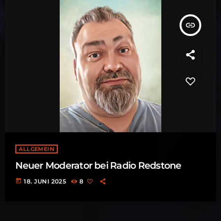
insert_link
ALLGEMEIN
Neuer Moderator bei Radio Redstone
today
18. JUNI 2025
8