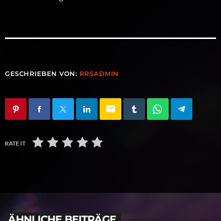
GESCHRIEBEN VON:
RRSADMIN
email
RATE IT
ÄHNLICHE BEITRÄGE