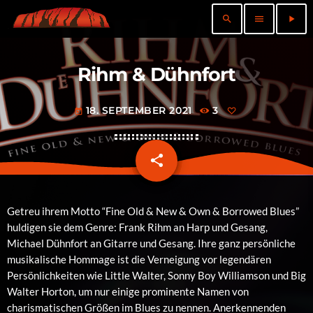
search
menu
play_arrow
Rihm & Dühnfort
18. SEPTEMBER 2021
3
today
share
email
Getreu ihrem Motto “Fine Old & New & Own & Borrowed Blues”
huldigen sie dem Genre: Frank Rihm an Harp und Gesang,
Michael Dühnfort an Gitarre und Gesang. Ihre ganz persönliche
musikalische Hommage ist die Verneigung vor legendären
Persönlichkeiten wie Little Walter, Sonny Boy Williamson und Big
Walter Horton, um nur einige prominente Namen von
charismatischen Größen im Blues zu nennen. Anerkennenden