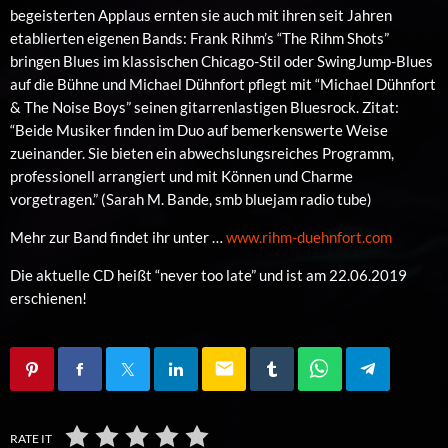
begeisterten Applaus ernten sie auch mit ihren seit Jahren
etablierten eigenen Bands: Frank Rihm’s “The Rihm Shots”
bringen Blues im klassischen Chicago-Stil oder SwingJump-Blues
auf die Bühne und Michael Dühnfort pflegt mit “Michael Dühnfort
& The Noise Boys” seinen gitarrenlastigen Bluesrock. Zitat:
“Beide Musiker finden im Duo auf bemerkenswerte Weise
zueinander. Sie bieten ein abwechslungsreiches Programm,
professionell arrangiert und mit Können und Charme
vorgetragen.” (Sarah M. Bande, smb bluejam radio tube)
Mehr zur Band findet ihr unter …
www.rihm-duehnfort.com
Die aktuelle CD heißt “never too late” und ist am 22.06.2019
erschienen!
email
RATE IT