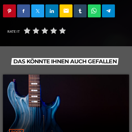
email
RATE IT
DAS KÖNNTE IHNEN AUCH GEFALLEN
ROCK