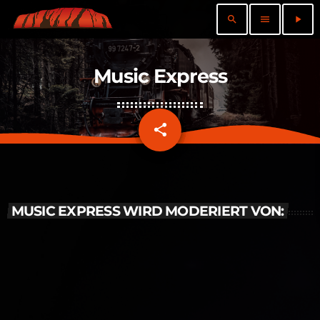
search
menu
play_arrow
Music Express
share
email
MUSIC EXPRESS WIRD MODERIERT VON: