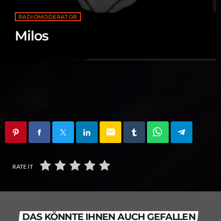
RADIOMODERATOR
Milos
email
RATE IT
DAS KÖNNTE IHNEN AUCH GEFALLEN