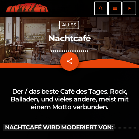
search
menu
play_arrow
ALLES
Nachtcafé
share
email
Der / das beste Café des Tages. Rock,
Balladen, und vieles andere, meist mit
einem Motto verbunden.
NACHTCAFÉ WIRD MODERIERT VON: