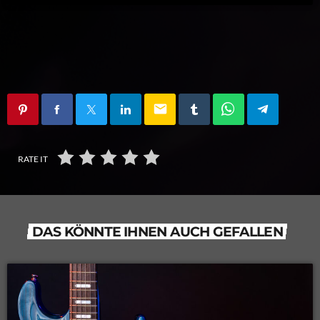
email
RATE IT
DAS KÖNNTE IHNEN AUCH GEFALLEN