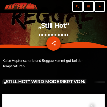
search
menu
play_arrow
„Still Hot“
share
email
Kalte Hopfenschorle und Reggae kommt gut bei den
Temperaturen
„STILL HOT“ WIRD MODERIERT VON:
person_outline