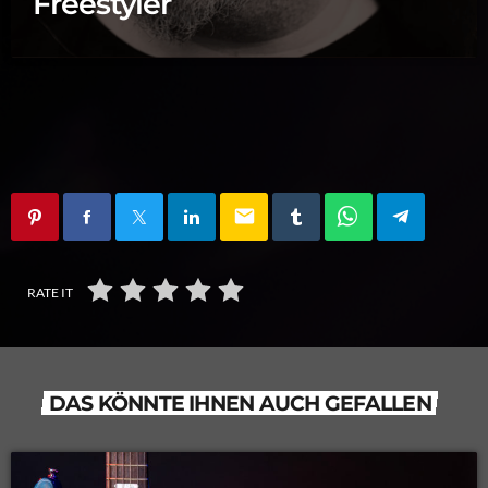
Freestyler
email
RATE IT
DAS KÖNNTE IHNEN AUCH GEFALLEN