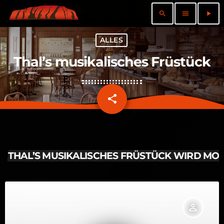
search
menu
play_arrow
ALLES
Thal’s musikalisches Früstück
share
email
THAL’S MUSIKALISCHES FRÜSTÜCK WIRD MOD
person_outline