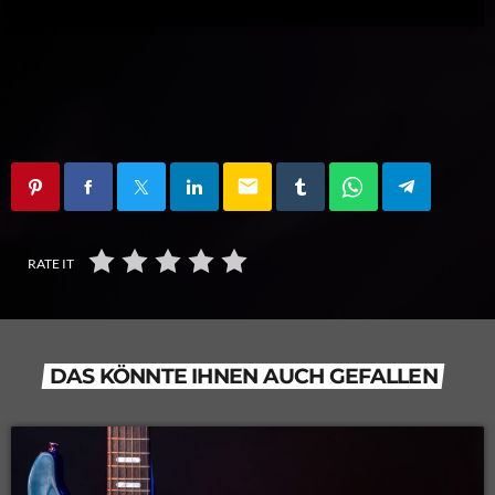
email
RATE IT
DAS KÖNNTE IHNEN AUCH GEFALLEN