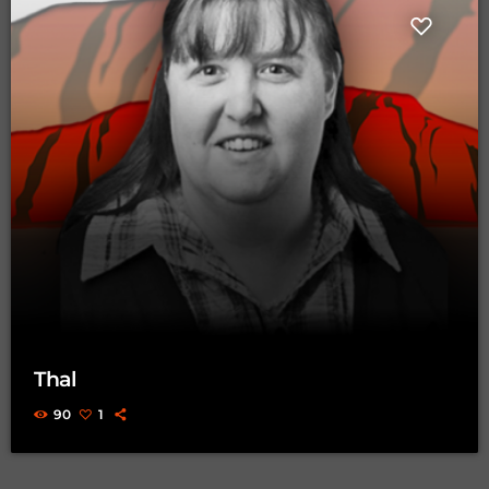
Thal
90
1